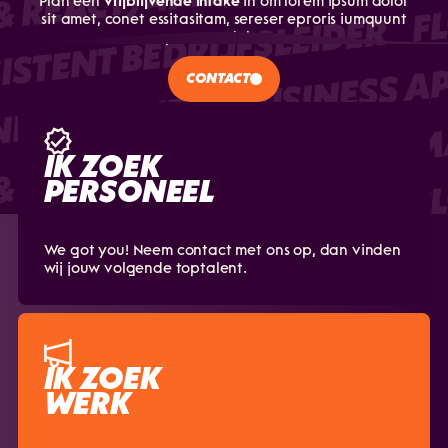
 REACT) 4FTE
Plan een
vrijblijvende intake
in om lorem ipsum dolor
sit amet, conet essitasitam, sereser eproris iumquunt
ISTENT BEDRIJFSLEIDER
BUSINESS AP
quam est dolorem.
ACCOUNTMA
CONTACT
NEDERLAND )
F
 REACT) 4FTE
IK ZOEK
PERSONEEL
ISTENT BEDRIJFSLEIDER
BUSINESS AP
ACCOUNTMA
We got you! Neem contact met ons op, dan vinden
wij jouw volgende toptalent.
NEDERLAND )
 REACT) 4FTE
IK ZOEK
WERK