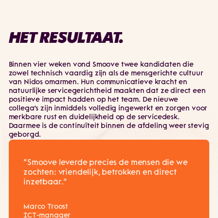
HET RESULTAAT.
Binnen vier weken vond Smoove twee kandidaten die
zowel technisch vaardig zijn als de mensgerichte cultuur
van Nidos omarmen. Hun communicatieve kracht en
natuurlijke servicegerichtheid maakten dat ze direct een
positieve impact hadden op het team. De nieuwe
collega’s zijn inmiddels volledig ingewerkt en zorgen voor
merkbare rust en duidelijkheid op de servicedesk.
Daarmee is de continuïteit binnen de afdeling weer stevig
geborgd.
“Smoove leverde precies de mensen die we
zochten: vriendelijk, betrokken en direct
inzetbaar.”
Marco Troost
ICT-manager