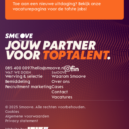
Toe aan een nieuwe uitdaging? Bekijk onze
vacaturepagina voor de tofste jobs!
JOUW PARTNER
VOOR
TOPTALENT
.
085 400 0097
hello@smoove.nl
WAT WE DOEN
SMOOVE
Werving & selectie
Waarom Smoove
Bemiddeling
Over ons
Recruitment marketing
Cases
Contact
Vacatures
© 2025 Smoove. Alle rechten voorbehouden.
Cookies
Algemene voorwaarden
Privacy statement