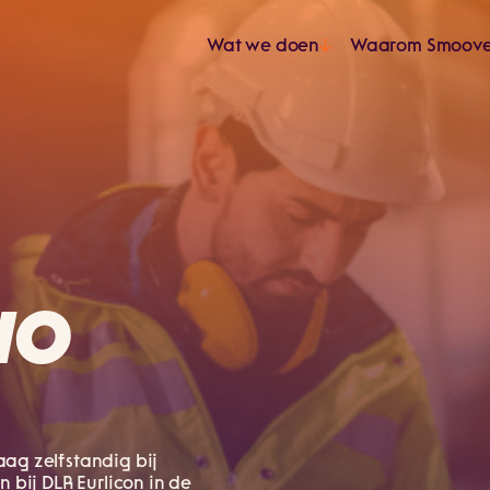
Wat we doen
Waarom Smoov
IO
aag zelfstandig bij
n bij DLR Eurlicon in de