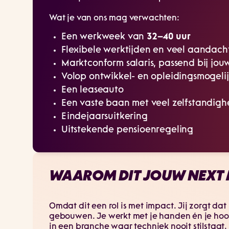
Wat je van ons mag verwachten:
Een werkweek van
32–40 uur
Flexibele werktijden en veel aandach
Marktconform salaris, passend bij jou
Volop ontwikkel- en opleidingsmogel
Een leaseauto
Een vaste baan met veel zelfstandighe
Eindejaarsuitkering
Uitstekende pensioenregeling
WAAROM DIT JOUW NEXT 
Omdat dit een rol is met impact. Jij zorgt dat
gebouwen. Je werkt met je handen én je hoofd,
in een branche waar techniek nooit stilstaat.