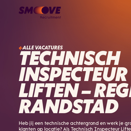
ALLE VACATURES
TECHNISCH
INSPECTEUR
LIFTEN – REG
RANDSTAD
Heb jij een technische achtergrond en werk je gr
klanten op locatie? Als Technisch Inspecteur Lifte