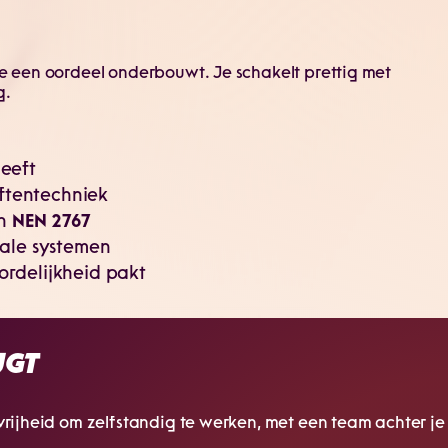
 je een oordeel onderbouwt. Je schakelt prettig met
g.
eeft
iftentechniek
an
NEN 2767
tale systemen
ordelijkheid pakt
JGT
e vrijheid om zelfstandig te werken, met een team achter je