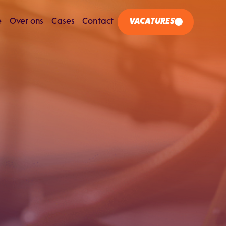
e
Over ons
Cases
Contact
VACATURES