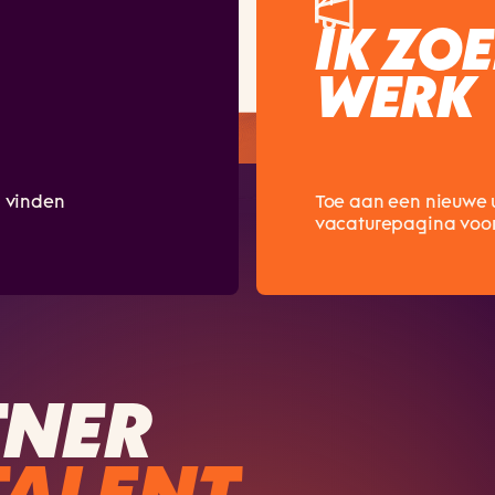
IK ZO
WERK
n vinden
Toe aan een nieuwe 
vacaturepagina voor 
TNER