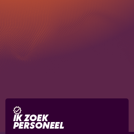
Max file size
Upload File
10MB.
Ik ga akkoord met de
privacyvoorwaarden.
IK ZOEK
PERSONEEL