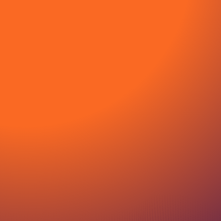
SOLLICITEER VOOR
TECHNISCH ADVISEUR (
OOST NEDERLAND )
Vragen?
085 400 0097
hello@smoove.nl
+31 6 49779818