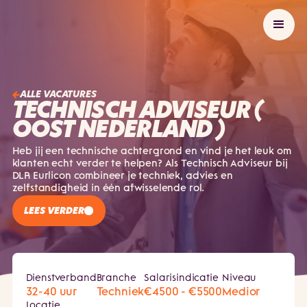
ALLE VACATURES
TECHNISCH ADVISEUR (
OOST NEDERLAND )
Heb jij een technische achtergrond en vind je het leuk om
klanten echt verder te helpen? Als Technisch Adviseur bij
DLR Eurlicon combineer je techniek, advies en
zelfstandigheid in één afwisselende rol.
LEES VERDER
Dienstverband
Branche
Salarisindicatie
Niveau
32-40 uur
Techniek
€4500 - €5500
Medior
Locatie