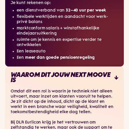
Je kunt rekenen op:
een dienstverband van
32–40 uur per week
flexibele werktijden en aandacht voor werk-
privé balans
marktconform salaris + winstafhankelijke
eindejaarsuitkering
ruimte om je kennis en expertise verder te
ontwikkelen
Een leaseauto
Een
meer dan goede pensioenregeling
WAAROM DIT JOUW NEXT MOOVE
IS
Omdat dit een rol is waarin je techniek niet alleen
uitvoert, maar inzet om klanten vooruit te helpen.
Je zit dicht op de inhoud, dicht op de klant en
werkt in een branche waar veiligheid, kwaliteit en
toekomstbestendigheid elke dag tellen.
Bij DLR Eurlicon krijg je het vertrouwen om
zelfstandig te werken, maar ook de support om te