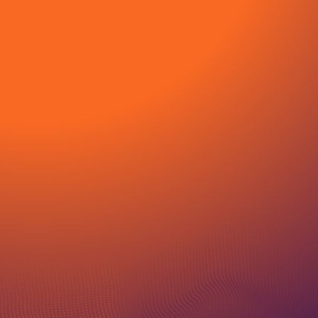
Vragen?
085 400 0097
hello@smoove.nl
+31 6 49779818
Max file size
Upload File
10MB.