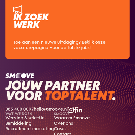
IK ZOEK
WERK
Toe aan een nieuwe uitdaging? Bekijk onze
vacaturepagina voor de tofste jobs!
JOUW PARTNER
VOOR
TOPTALENT
.
085 400 0097
hello@smoove.nl
WAT WE DOEN
SMOOVE
Werving & selectie
Waarom Smoove
Bemiddeling
Over ons
Recruitment marketing
Cases
Contact