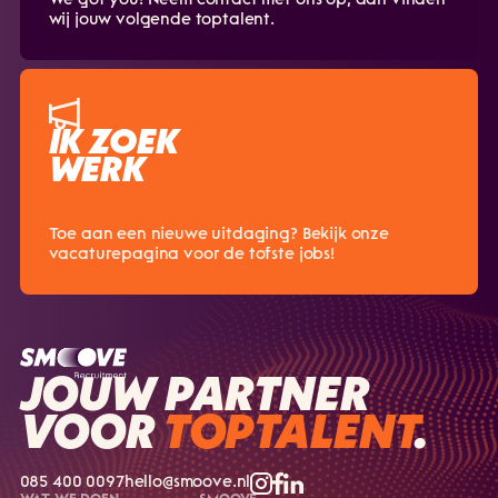
We got you! Neem contact met ons op, dan vinden
wij jouw volgende toptalent.
IK ZOEK
WERK
Toe aan een nieuwe uitdaging? Bekijk onze
vacaturepagina voor de tofste jobs!
JOUW PARTNER
VOOR
TOPTALENT
.
085 400 0097
hello@smoove.nl