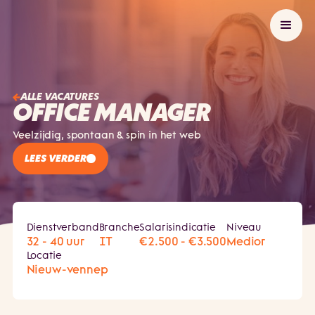
ALLE VACATURES
OFFICE MANAGER
Veelzijdig, spontaan & spin in het web
LEES VERDER
Dienstverband
Branche
Salarisindicatie
Niveau
32 - 40 uur
IT
€2.500 - €3.500
Medior
Locatie
Nieuw-vennep