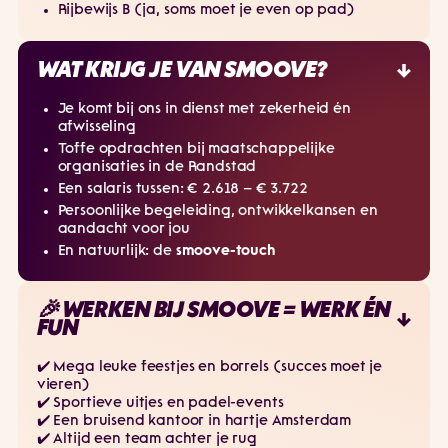
Rijbewijs B (ja, soms moet je even op pad)
WAT KRIJG JE VAN SMOOVE?
Je komt bij ons in dienst met zekerheid én
afwisseling
Toffe opdrachten bij maatschappelijke
organisaties in de Randstad
Een salaris tussen: € 2.618 – € 3.722
Persoonlijke begeleiding, ontwikkelkansen en
aandacht voor jou
En natuurlijk: de
smoove-touch
🎉 WERKEN BIJ SMOOVE = WERK ÉN
FUN
✔️ Mega leuke feestjes en borrels (succes moet je
vieren)
✔️ Sportieve uitjes en padel-events
✔️ Een bruisend kantoor in hartje Amsterdam
✔️ Altijd een team achter je rug