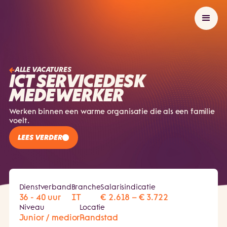
ALLE VACATURES
ICT SERVICEDESK
MEDEWERKER
Werken binnen een warme organisatie die als een familie
voelt.
LEES VERDER
Dienstverband
Branche
Salarisindicatie
36 - 40 uur
IT
€ 2.618 – € 3.722
Niveau
Locatie
Junior / medior
Randstad