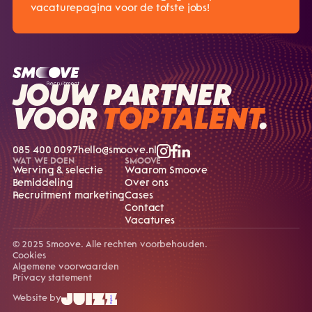
vacaturepagina voor de tofste jobs!
JOUW PARTNER
VOOR
TOPTALENT
.
085 400 0097
hello@smoove.nl
WAT WE DOEN
SMOOVE
Werving & selectie
Waarom Smoove
Bemiddeling
Over ons
Recruitment marketing
Cases
Contact
Vacatures
© 2025 Smoove. Alle rechten voorbehouden.
Cookies
Algemene voorwaarden
Privacy statement
Website by