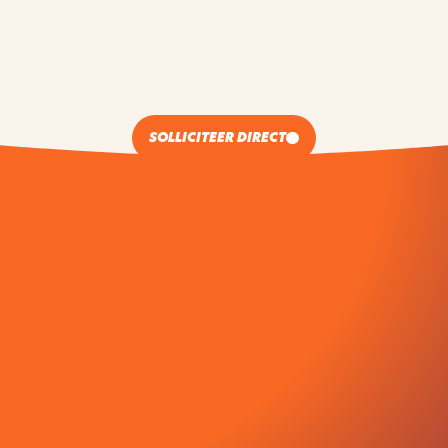
SOLLICITEER DIRECT
SOLLICITEER VOOR
ELEKTROMONTEUR
Vragen?
085 400 0097
hello@smoove.nl
+31 6 49779818