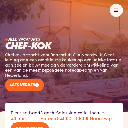
ALLE VACATURES
CHEF-KOK
Chefkok gezocht voor Beachclub C in Noordwijk. Geef
leiding aan een ambitieuze keuken op een unieke locatie
aan zee en bouw mee aan de verdere ontwikkeling van
één van de meest bijzondere horecabedrijven van
Nederland.
LEES VERDER
Dienstverband
Branche
Salarisindicatie
Locatie
40 uur
Horeca
€4000 - €5000
Noordwijk