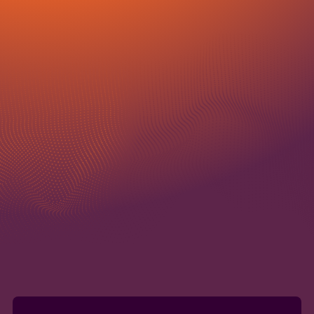
Max file size
Upload File
10MB.
Ik ga akkoord met de
privacyvoorwaarden.