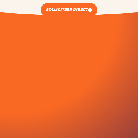
SOLLICITEER DIRECT
SOLLICITEER VOOR
CHEF-KOK
Vragen?
085 400 0097
hello@smoove.nl
+31 6 49779818