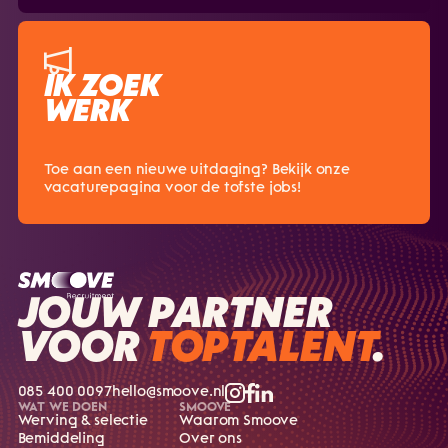
IK ZOEK
WERK
Toe aan een nieuwe uitdaging? Bekijk onze
vacaturepagina voor de tofste jobs!
JOUW PARTNER
VOOR
TOPTALENT
.
085 400 0097
hello@smoove.nl
WAT WE DOEN
SMOOVE
Werving & selectie
Waarom Smoove
Bemiddeling
Over ons