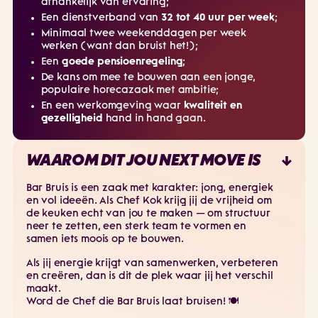
afhankelijk van ervaring;
Een dienstverband van
32 tot 40 uur per week
;
Minimaal twee weekenddagen per week
werken (want dan bruist het!);
Een
goede pensioenregeling
;
De kans om mee te bouwen aan een jonge,
populaire horecazaak met ambitie;
En een werkomgeving waar
kwaliteit en
gezelligheid
hand in hand gaan.
WAAROM DIT JOU NEXT MOVE IS
Bar Bruis is een zaak met karakter: jong, energiek
en vol ideeën. Als Chef Kok krijg jij de vrijheid om
de keuken echt van jou te maken — om structuur
neer te zetten, een sterk team te vormen en
samen iets moois op te bouwen.
Als jij energie krijgt van samenwerken, verbeteren
en creëren, dan is dit de plek waar jij het verschil
maakt.
Word de Chef die Bar Bruis laat bruisen! 🍽️