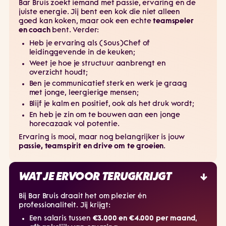
Bar Bruis zoekt iemand met passie, ervaring en de
juiste energie. Jij bent een kok die niet alleen
goed kan koken, maar ook een echte
teamspeler
en coach
bent. Verder:
Heb je ervaring als (Sous)Chef of
leidinggevende in de keuken;
Weet je hoe je structuur aanbrengt en
overzicht houdt;
Ben je communicatief sterk en werk je graag
met jonge, leergierige mensen;
Blijf je kalm en positief, ook als het druk wordt;
En heb je zin om te bouwen aan een jonge
horecazaak vol potentie.
Ervaring is mooi, maar nog belangrijker is jouw
passie, teamspirit en drive om te groeien
.
WAT JE ERVOOR TERUGKRIJGT
Bij Bar Bruis draait het om plezier én
professionaliteit. Jij krijgt:
Een salaris tussen
€3.000 en €4.000 per maand
,